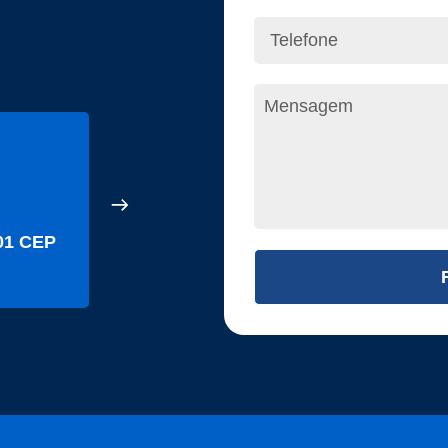
Filial - MG
+55 (31) 3321-0692
faleconosco@sidrasul.com.
201 CEP
Rua Victória, 85 CEP 34007
Canadá - Nova Lima/MG