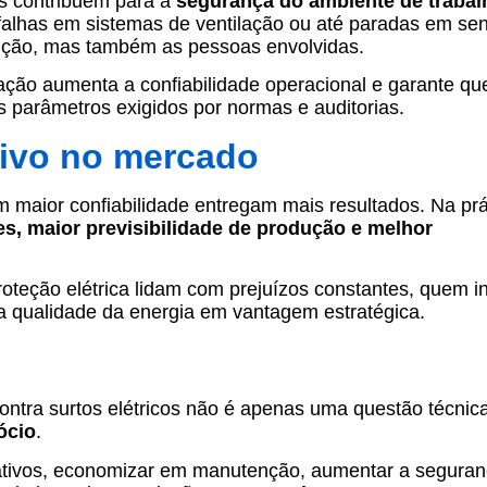
s contribuem para a
segurança do ambiente de trabal
falhas em sistemas de ventilação ou até paradas em se
dução, mas também as pessoas envolvidas.
ração aumenta a confiabilidade operacional e garante qu
 parâmetros exigidos por normas e auditorias.
itivo no mercado
maior confiabilidade entregam mais resultados. Na prá
s, maior previsibilidade de produção e melhor
teção elétrica lidam com prejuízos constantes, quem i
a qualidade da energia em vantagem estratégica.
ntra surtos elétricos não é apenas uma questão técnic
ócio
.
s ativos, economizar em manutenção, aumentar a seguran