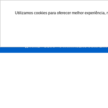
SC (47) 2103-5000
MG (31) 3321-0692
PE (
FALECONOSCO@SIDRASUL.COM.BR
Utilizamos cookies para oferecer melhor experiência, 
HOME
»
BLOG
»
5 VANTAGENS COMPETIT