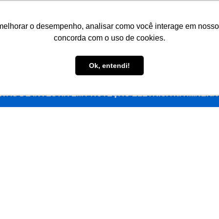
87) 3866-1645
melhorar o desempenho, analisar como você interage em nosso sit
concorda com o uso de cookies.
HOME
QUEM SOMOS
PRODUTOS
MERCADOS D
Ok, entendi!
IVAS DE INVESTIR EM PROTEÇÃO ELÉTRICA NA MINER