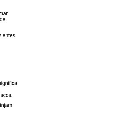
imar
 de
sientes
ignifica
iscos.
tinjam