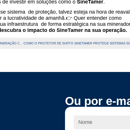
s de investir em soluções como o
SineTamer
.
e sistema de proteção, talvez esteja na hora de reavali
ar a lucratividade de amanhã.👉 Quer entender como
sua infraestrutura de forma estratégica na sua minerado
descubra o impacto do SineTamer na sua operação.
REDUÇÃO DE PARADAS E QUEIMA DE EQUIPAMENTOS NA MINERAÇÃO COM SUPRESSOR DE TRANSIENTE
Ou por e-ma