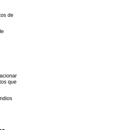
tos de
de
acionar
tos que
ndios