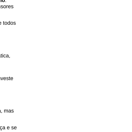
ho
.
nsores
e todos
tica,
nveste
a, mas
ça e se