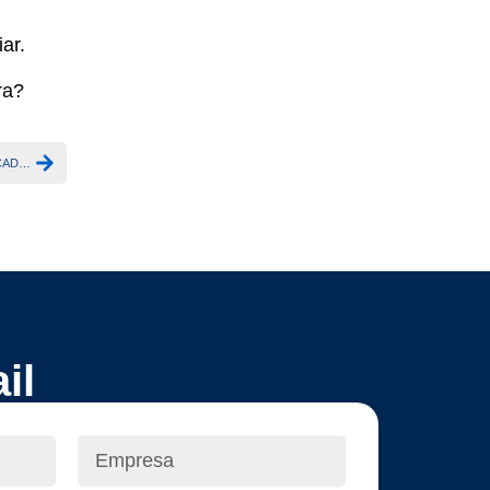
ar.
ra?
COMO O PROTETOR DE SURTO SINETAMER PROTEGE SISTEMAS SCADA, CLPS E PAINÉIS ELÉTRICOS?
il