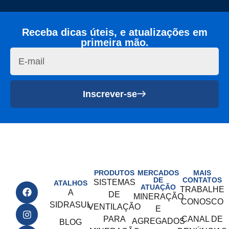
Receba dicas úteis, e atualizações em
primeira mão.
Inscrever-se
PRODUTOS
MERCADOS
MAIS
DE
CONTATOS
SISTEMAS
ATALHOS
ATUAÇÃO
TRABALHE
A
DE
MINERAÇÃO
CONOSCO
SIDRASUL
VENTILAÇÃO
E
PARA
CANAL DE
AGREGADOS
BLOG