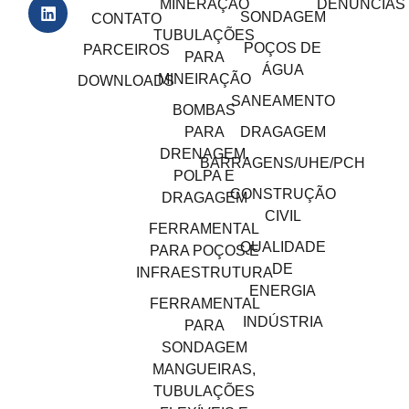
MINERAÇÃO
DENÚNCIAS
SONDAGEM
CONTATO
TUBULAÇÕES
POÇOS DE
PARCEIROS
PARA
ÁGUA
MINEIRAÇÃO
DOWNLOADS
SANEAMENTO
BOMBAS
PARA
DRAGAGEM
DRENAGEM,
BARRAGENS/UHE/PCH
POLPA E
CONSTRUÇÃO
DRAGAGEM
CIVIL
FERRAMENTAL
QUALIDADE
PARA POÇOS E
DE
INFRAESTRUTURA
ENERGIA
FERRAMENTAL
INDÚSTRIA
PARA
SONDAGEM
MANGUEIRAS,
TUBULAÇÕES