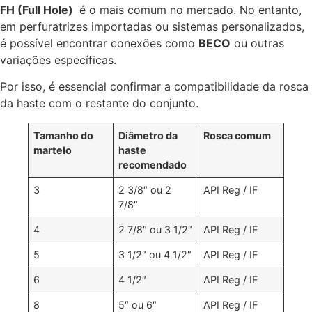
FH (Full Hole)
é o mais comum no mercado. No entanto,
em perfuratrizes importadas ou sistemas personalizados,
é possível encontrar conexões como
BECO
ou outras
variações específicas.
Por isso, é essencial confirmar a compatibilidade da rosca
da haste com o restante do conjunto.
Tamanho do
Diâmetro da
Rosca comum
martelo
haste
recomendado
3
2 3/8″ ou 2
API Reg / IF
7/8″
4
2 7/8″ ou 3 1/2″
API Reg / IF
5
3 1/2″ ou 4 1/2″
API Reg / IF
6
4 1/2″
API Reg / IF
8
5″ ou 6″
API Reg / IF