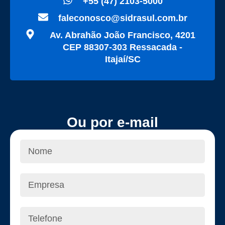
+55 (47) 2103-5000
faleconosco@sidrasul.com.br
Av. Abrahão João Francisco, 4201
CEP 88307-303 Ressacada -
Itajaí/SC
Ou por e-mail