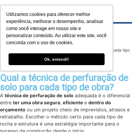
Utilizamos cookies para oferecer melhor
experiência, melhorar o desempenho, analisar
como você interage em nosso site e
personalizar conteúdo. Ao utilizar este site, você
concorda com o uso de cookies.
Home
»
Blog
»
Qual a técnica de perfuração de solo para cada tipo
de obra?
Ok, entendi!
Qual a técnica de perfuração de
solo para cada tipo de obra?
A
técnica de perfuração de solo
adequada é o diferencial
entre
ter uma obra segura
,
eficiente
e
dentro do
orçamento
ou um projeto cheio de imprevistos, atrasos e
retrabalho. Escolher o método certo para cada tipo de
rocha e estrutura é uma estratégia importante para o
sucesso da construção desde o início.