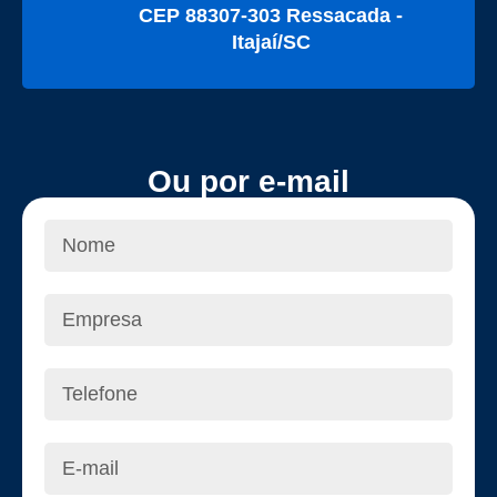
CEP 88307-303 Ressacada -
Itajaí/SC
Ou por e-mail