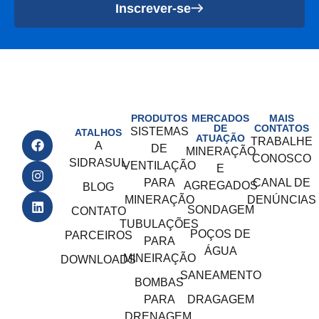
Inscrever-se
PRODUTOS
MERCADOS
MAIS
DE
CONTATOS
SISTEMAS
ATALHOS
ATUAÇÃO
TRABALHE
A
DE
MINERAÇÃO
CONOSCO
SIDRASUL
VENTILAÇÃO
E
PARA
CANAL DE
AGREGADOS
BLOG
MINERAÇÃO
DENÚNCIAS
SONDAGEM
CONTATO
TUBULAÇÕES
POÇOS DE
PARCEIROS
PARA
ÁGUA
MINEIRAÇÃO
DOWNLOADS
SANEAMENTO
BOMBAS
PARA
DRAGAGEM
DRENAGEM,